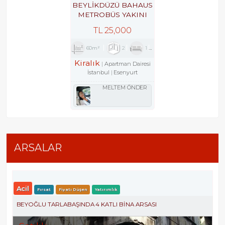
BEYLİKDÜZÜ BAHAUS
METROBÜS YAKINI
GÜVENLİKLİ SİTEDE
TL
25,000
2+1
60m²
2
1
1
Kiralık
Apartman Dairesi
İstanbul
Esenyurt
MELTEM ÖNDER
ARSALAR
Acil
Fırsat
Fiyatı Düşen
Yatırımlık
BEYOĞLU TARLABAŞINDA 4 KATLI BINA ARSASI