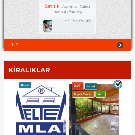
Satılık
Apartman Dairesi
İstanbul
Bakırköy
MELTEM ÖNDER
1 - 3
KİRALIKLAR
Fırsat
Acil
Fırsat
Fiyatı Düşen
Yeni