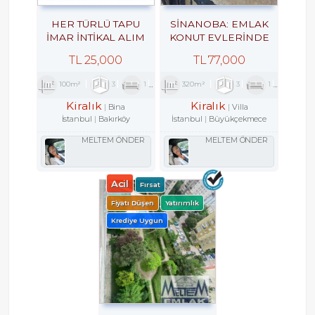
HER TÜRLÜ TAPU
SİNANOBA: EMLAK
İMAR İNTİKAL ALIM
KONUT EVLERINDE
SATIM KİRALAMA
KİRALIK VİLLA 3+1
TL
25,000
TL
77,000
ARACILIK VE
EKSPERTİZLİK ILE
100m²
3
1
2
320m²
3
1
2
KENTSEL DÖNÜŞÜM
DANIŞMANLIK
Kiralık
Kiralık
Bina
Villa
HİZMETLERİ
İstanbul
Bakırköy
İstanbul
Büyükçekmece
MELTEM ÖNDER
MELTEM ÖNDER
Acil
Fırsat
Fiyatı Düşen
Yatırımlık
Krediye Uygun