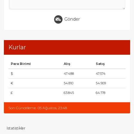
Gönder
Kurlar
Para Birimi
Alış
Satış
$
47.488
47.574
€
54.810
54.909
£
63.845
64.178
Son Güncelleme
05 Ağustos, 23:48
İstatistikler