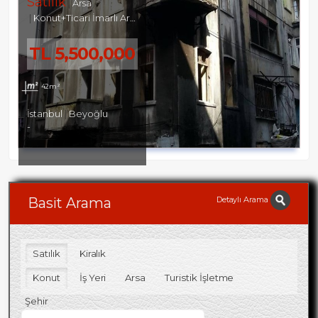
Satılık
Arsa
Konut+Ticari İmarlı Arsa
TL
5,500,000
42m²
İstanbul
Beyoğlu
-
Detaylı Arama
Basit Arama
Satılık
Kiralık
Konut
İş Yeri
Arsa
Turistik İşletme
Şehir