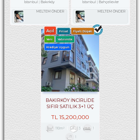
İstanbul
Bakırköy
İstanbul
Bahçelievler
MELTEM ÖNDER
MELTEM ÖNDER
Acil
Fırsat
Fiyatı Düşen
Yeni
Yatırımlık
Krediye Uygun
BAKIRKÖY İNCİRLİDE
SIFIR SATILIK 3+1 ÜÇ
CEPHELİ ARA KAT
TL
15,200,000
110m²
3
1
1