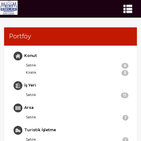
Portföy
Konut
Satılık
6
Kiralık
3
İş Yeri
Satılık
11
Arsa
Satılık
1
Turistik İşletme
Satılık
1