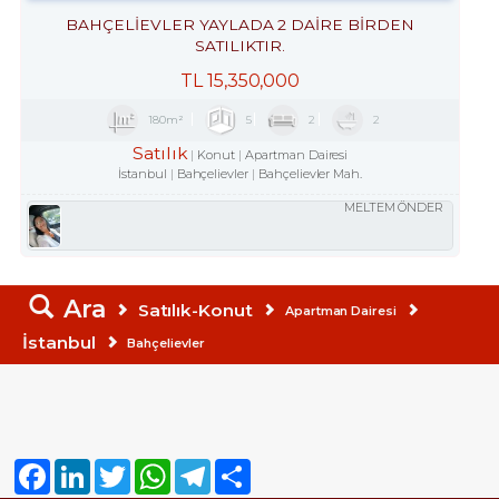
BAHÇELİEVLER YAYLADA 2 DAİRE BİRDEN
SATILIKTIR.
TL
15,350,000
180m²
5
2
2
Satılık
Konut
Apartman Dairesi
İstanbul
Bahçelievler
Bahçelievler Mah.
MELTEM ÖNDER
Ara
Satılık-Konut
Apartman Dairesi
İstanbul
Bahçelievler
Facebook
LinkedIn
Twitter
WhatsApp
Telegram
Share