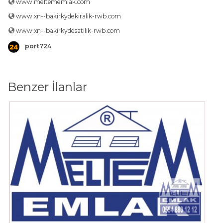
www.meltememlak.com
www.xn--bakirkydekiralik-rwb.com
www.xn--bakirkydesatilik-rwb.com
port724
Benzer İlanlar