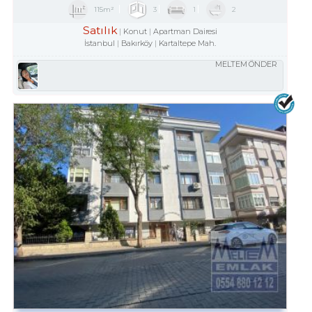
115m²
3
1
2
Satılık
Konut
Apartman Dairesi
İstanbul
Bakırköy
Kartaltepe Mah.
MELTEM ÖNDER