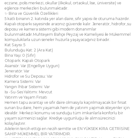
eczane, polis merkezi, okullar (ilkokul, ortaokul, lise, üniversite) ve
eğlence merkezleri bulunmaktadır.
✨ Bina ve Güvenlik Özellikleri
5 katlı binanın 2. katında yer alan daire, sıfır yapısı ile oturuma hazırdır.
Kapalı otoparkı sayesinde aracınız güvende kalır. Jeneratör, hidrofor, su
deposu ve kamera sistemi gibi modern donanımlar
bulunmaktadır.Muhteşem Bahçe Peyzaj ve Kameliyesi ile Mükemmel
komşuluklarla uzun seneler huzurla yaşayacağınız binadır.
Kat Sayısı: 5
Bulunduğu Kat: 2 (Ara Kat)
Bina Yaşı: 0 (Sıfır)
Otopark: Kapalı Otopark
Asansör: Var (Engelliye Uygun)
Jeneratör: Var
Hidrofor ve Su Deposu: Var
Kamera Sistemi: Var
Yangın İhbar Sistemi: Var
Isı -Su-Ses Yalıtımı: Mevcut
Yatırım ve Yaşam Fırsatı
Hemen tapu avantajı ve sıfır daire olmasıyla kaçırılmayacak bir fırsat
sunan bu daire, hem yaşamak hem de yatırım yapmak isteyenler için
idealdir. Merkezi konumu ve sunduğu tüm imkanlarla konforlu bir
yaşam sürmenizi sağlar. Krediye uygunluğu ile alım sürecinizi
kolaylaştırır.
Ailelerin tercih ettiği en nezih semtte ve EN YÜKSEK KİRA GETRİSİNE
SAHİP MÜKEMMEL BİR YATIRIMDIR.