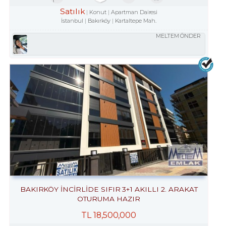
Satılık
Konut
Apartman Dairesi
İstanbul
Bakırköy
Kartaltepe Mah.
MELTEM ÖNDER
BAKIRKÖY İNCİRLİDE SIFIR 3+1 AKILLI 2. ARAKAT
OTURUMA HAZIR
TL
18,500,000