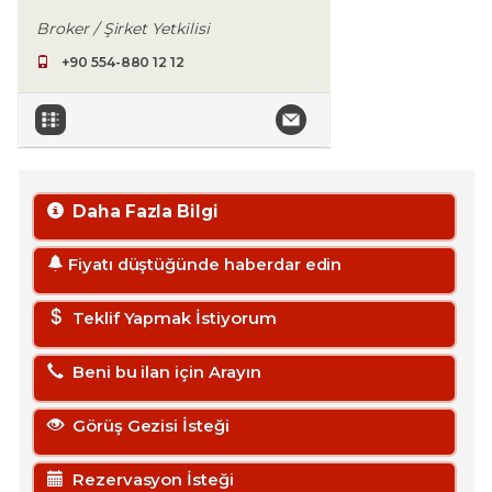
Broker / Şirket Yetkilisi
+90 554-880 12 12
Daha Fazla Bilgi
Fiyatı düştüğünde haberdar edin
Teklif Yapmak İstiyorum
Beni bu ilan için Arayın
Görüş Gezisi İsteği
Rezervasyon İsteği