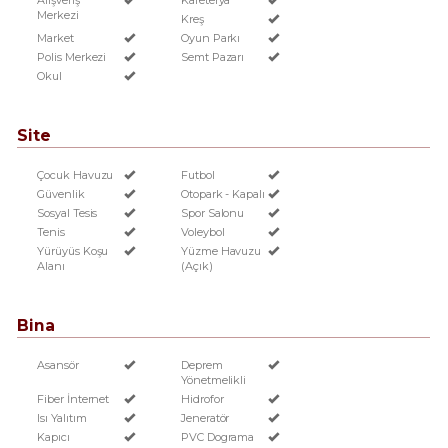
Alışveriş
Kafeterya
Merkezi
Kreş
Market
Oyun Parkı
Polis Merkezi
Semt Pazarı
Okul
Site
Çocuk Havuzu
Futbol
Güvenlik
Otopark - Kapalı
Sosyal Tesis
Spor Salonu
Tenis
Voleybol
Yürüyüs Koşu
Yüzme Havuzu
Alanı
(Açık)
Bina
Asansör
Deprem
Yönetmelikli
Fiber İnternet
Hidrofor
Isı Yalıtım
Jeneratör
Kapıcı
PVC Dograma