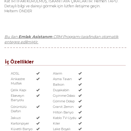
Kat İRTİFAKI KURULMUŞ, İSKANI 1 AYA ÇIKACAKTIR. Hemen TAPU.
Detaylı bilgi ve daireyi görmek için lütfen iletişime geçin.
Meltem ÖNDER
Bu ilan
Emlak Asistanım
CRM Programı tarafından otomatik
entegre edilmiştir.
İç Özellikler
ADSL
Alarm
Ankastre
Asma Tavan
Mutfak
Balkon
Çelik Kapı
Duşakabin
Ebeveyn
Giyinme Odası
Banyolu
Gömme Dolap
Görüntülü
Granit Zemin
Diafon
Hilton Banyo
Jakuzi
Kablo TV-Uydu
Kartonpiyer
Kiler
Küvetli Banyo
Lake Boyalı