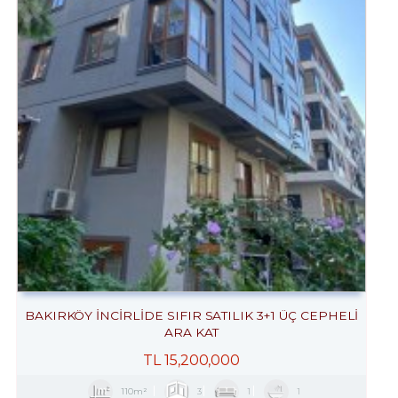
BAKIRKÖY İNCİRLİDE SIFIR SATILIK 3+1 ÜÇ CEPHELİ
ARA KAT
TL
15,200,000
110m²
3
1
1