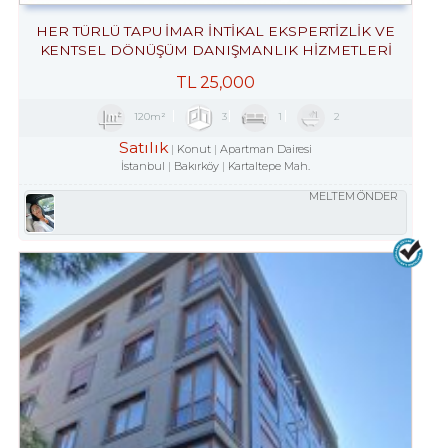
HER TÜRLÜ TAPU İMAR İNTİKAL EKSPERTİZLİK VE
KENTSEL DÖNÜŞÜM DANIŞMANLIK HİZMETLERİ
TL
25,000
120m²
3
1
2
Satılık
Konut
Apartman Dairesi
İstanbul
Bakırköy
Kartaltepe Mah.
MELTEM ÖNDER