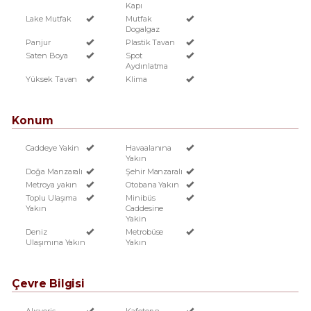
Kapı
Lake Mutfak
Mutfak
Dogalgaz
Panjur
Plastik Tavan
Saten Boya
Spot
Aydınlatma
Yüksek Tavan
Klima
Konum
Caddeye Yakin
Havaalanına
Yakın
Doğa Manzaralı
Şehir Manzaralı
Metroya yakın
Otobana Yakın
Toplu Ulaşıma
Minibüs
Yakın
Caddesine
Yakin
Deniz
Metrobüse
Ulaşımına Yakın
Yakın
Çevre Bilgisi