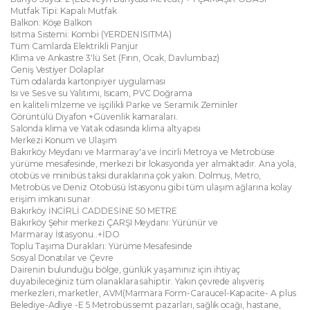
Mutfak Tipi: Kapalı Mutfak
Balkon: Köşe Balkon
Isıtma Sistemi: Kombi (YERDEN ISITMA)
Tüm Camlarda Elektrikli Panjur
Klima ve Ankastre 3'lü Set (Fırın, Ocak, Davlumbaz)
Geniş Vestiyer Dolaplar
Tüm odalarda kartonpiyer uygulaması
Isı ve Ses ve su Yalıtımı, Isıcam, PVC Doğrama
en kaliteli mlzeme ve işçilikli Parke ve Seramik Zeminler
Görüntülü Diyafon +Güvenlik kamaraları.
Salonda klima ve Yatak odasında klima altyapısı
Merkezi Konum ve Ulaşım
Bakırköy Meydanı ve Marmaray'a ve İncirli Metroya ve Metrobüse
yürüme mesafesinde, merkezi bir lokasyonda yer almaktadır. Ana yola,
otobüs ve minibüs taksi duraklarına çok yakın. Dolmuş, Metro,
Metrobüs ve Deniz Otobüsü İstasyonu gibi tüm ulaşım ağlarına kolay
erişim imkanı sunar.
Bakırköy İNCİRLİ CADDESİNE 50 METRE
Bakırköy Şehir merkezi ÇARŞI Meydanı: Yürünür ve
Marmaray İstasyonu..+İDO
Toplu Taşıma Durakları: Yürüme Mesafesinde
Sosyal Donatılar ve Çevre
Dairenin bulunduğu bölge, günlük yaşamınız için ihtiyaç
duyabileceğiniz tüm olanaklara sahiptir. Yakın çevrede alışveriş
merkezleri, marketler, AVM(Marmara Form-Caraucel-Kapacite- A plus
Belediye-Adliye -E 5 Metrobüs semt pazarları, sağlık ocağı, hastane,