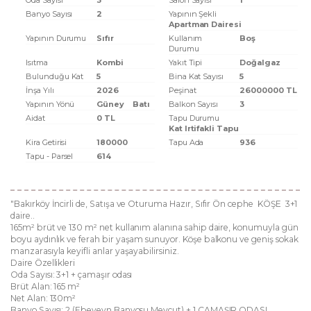
Oda Sayısı
3
Salon Sayısı
1
Banyo Sayısı
2
Yapının Şekli
Apartman Dairesi
Yapının Durumu
Sıfır
Kullanım
Boş
Durumu
Isıtma
Kombi
Yakıt Tipi
Doğalgaz
Bulunduğu Kat
5
Bina Kat Sayısı
5
İnşa Yılı
2026
Peşinat
26000000 TL
Yapının Yönü
Güney
Batı
Balkon Sayısı
3
Aidat
0 TL
Tapu Durumu
Kat Irtifakli Tapu
Kira Getirisi
180000
Tapu Ada
936
Tapu - Parsel
614
"Bakırköy İncirli de, Satışa ve Oturuma Hazır, Sıfır Ön cephe KÖŞE 3+1
daire..
165m² brüt ve 130 m² net kullanım alanına sahip daire, konumuyla gün
boyu aydınlık ve ferah bir yaşam sunuyor. Köşe balkonu ve geniş sokak
manzarasıyla keyifli anlar yaşayabilirsiniz.
Daire Özellikleri
Oda Sayısı: 3+1 + çamaşır odası
Brüt Alan: 165 m²
Net Alan: 130m²
Banyo Sayısı: 2 (Ebeveyn Banyosu Mevcut) + 1 ÇAMAŞIR ODASI