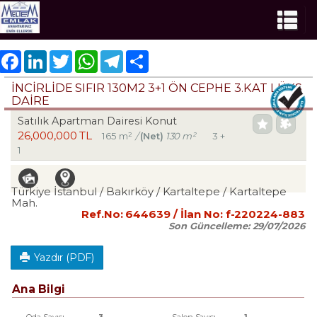
Facebook
LinkedIn
Twitter
WhatsApp
Telegram
Share
İNCİRLİDE SIFIR 130M2 3+1 ÖN CEPHE 3.KAT LÜKS
DAİRE
Satılık Apartman Dairesi Konut
26,000,000 TL
165 m²
/
(Net)
130 m²
3 +
1
Türkiye İstanbul / Bakırköy
/ Kartaltepe
/ Kartaltepe
Mah.
Ref.No:
644639
/ İlan No:
f-220224-883
Son Güncelleme:
29/07/2026
Yazdır (PDF)
Ana Bilgi