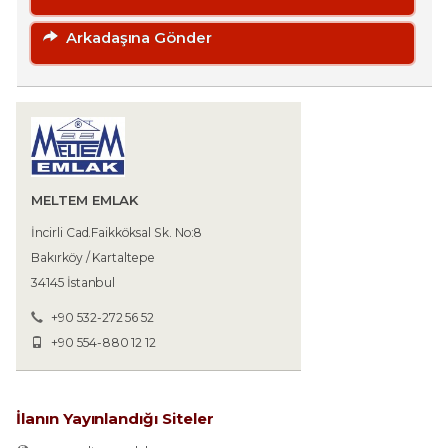
Arkadaşına Gönder
MELTEM EMLAK
İncirli Cad.Faikköksal Sk. No:8
Bakırköy / Kartaltepe
34145 İstanbul
+90 532-272 56 52
+90 554-880 12 12
İlanın Yayınlandığı Siteler