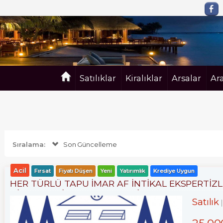
Satılıklar
Kiralıklar
Arsalar
Ar
Sıralama:
Son Güncelleme
Acil
Fırsat
Fiyatı Düşen
Yeni
Yatırımlık
Krediye Uygun
HER TÜRLÜ TAPU İMAR AF İNTİKAL EKSPERTİ
HİZMETLERİ- ALIM . SATIM. KİRALAMA DA 34 YI
Satılık
25,00