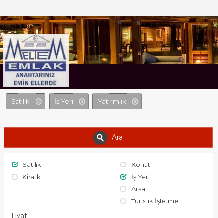
MELTEM EMLAK
Satılık
İş Yeri
Yatırımlık
Ara
Satılık
Konut
Kiralık
İş Yeri
Arsa
Turistik İşletme
Fiyat