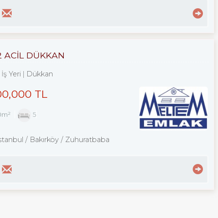
2 ACİL DÜKKAN
İş Yeri
Dükkan
00,000 TL
0m²
5
stanbul / Bakırköy
/ Zuhuratbaba