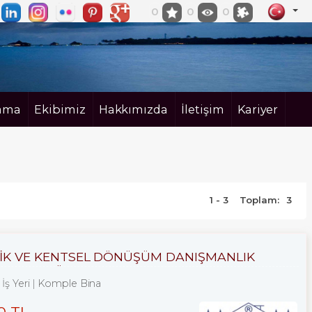
0
0
0
ama
Ekibimiz
Hakkımızda
İletişim
Kariyer
1 - 3
Toplam:
3
ZLİK VE KENTSEL DÖNÜŞÜM DANIŞMANLIK
LLIK TECRÜBE.
İş Yeri
Komple Bina
0 TL