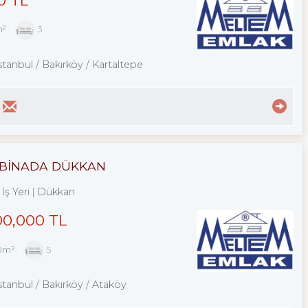
m²
3
stanbul / Bakırköy
/ Kartaltepe
İ BİNADA DÜKKAN
İş Yeri
Dükkan
00,000 TL
0m²
5
stanbul / Bakırköy
/ Ataköy