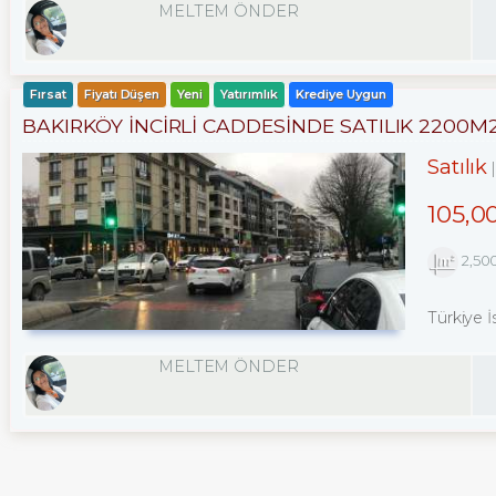
MELTEM ÖNDER
Fırsat
Fiyatı Düşen
Yeni
Yatırımlık
Krediye Uygun
BAKIRKÖY İNCİRLİ CADDESINDE SATILIK 2200M
Satılık
105,0
2,50
Türkiye İ
MELTEM ÖNDER