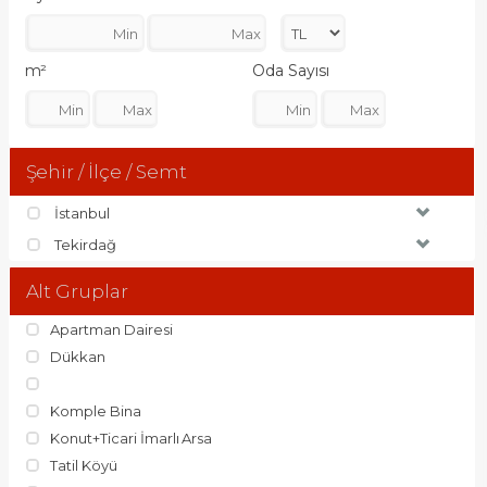
m²
Oda Sayısı
Şehir / İlçe / Semt
İstanbul
Tekirdağ
Alt Gruplar
Apartman Dairesi
Dükkan
Komple Bina
Konut+Ticari İmarlı Arsa
Tatil Köyü