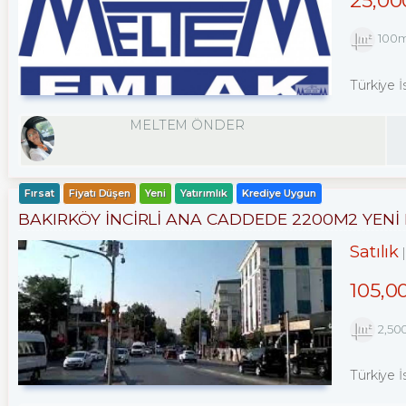
100
Türkiye İ
MELTEM ÖNDER
Fırsat
Fiyatı Düşen
Yeni
Yatırımlık
Krediye Uygun
BAKIRKÖY İNCİRLİ ANA CADDEDE 2200M2 YEN
Satılık
105,0
2,50
Türkiye İ