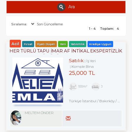
Ara
Sıralama:
Son Güncelleme
1 - 4
Toplam:
4
Acil
Fırsat
Fiyatı Düşen
Yeni
Yatırımlık
Krediye Uygun
HER TÜRLÜ TAPU İMAR AF İNTİKAL EKSPERTİZLİK
VE KENTSEL DÖNÜŞÜM DANIŞMANLIK
Satılık
İş Yeri
HİZMETLERİ- ALIM . SATIM. KİRALAMA DA 34
Komple Bina
YILLIK TECRÜBE.
25,000 TL
100m²
3
Türkiye İstanbul / Bakırköy
/ Kartaltepe
MELTEM ÖNDER