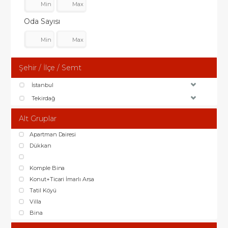
Oda Sayısı
Şehir / İlçe / Semt
İstanbul
Tekirdağ
Alt Gruplar
Apartman Dairesi
Dükkan
Komple Bina
Konut+Ticari İmarlı Arsa
Tatil Köyü
Villa
Bina