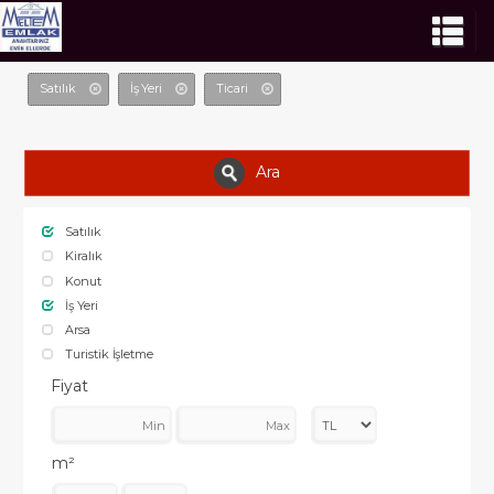
Satılık
İş Yeri
Ticari
Ara
Satılık
Kiralık
Konut
İş Yeri
Arsa
Turistik İşletme
Fiyat
m²