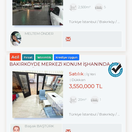
2,500m²
5
Türkiye İstanbul / Bakırköy
/ Zuhuratbaba
MELTEM ÖNDER
Acil
Fırsat
Yatırımlık
Krediye Uygun
BAKIRKÖYDE MERKEZİ KONUM İŞHANINDA ACİL
SATILIK DÜKKAN
Satılık
İş Yeri
Dükkan
3,550,000 TL
20m²
1
Türkiye İstanbul / Bakırköy
/ Kartaltepe
Başak BAŞTÜRK