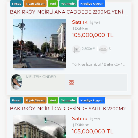
Fırsat
Fiyatı Düşen
Yeni
Yatırımlık
Krediye Uygun
BAKIRKÖY İNCİRLİ ANA CADDEDE 2200M2 YENİ
BİNADA DÜKKAN
Satılık
İş Yeri
Dükkan
105,000,000 TL
2,500m²
5
Türkiye İstanbul / Bakırköy
/ Ataköy
MELTEM ÖNDER
Fırsat
Fiyatı Düşen
Yeni
Yatırımlık
Krediye Uygun
BAKIRKÖY İNCİRLİ CADDESINDE SATILIK 2200M2
ACİL DÜKKAN
Satılık
İş Yeri
Dükkan
105,000,000 TL