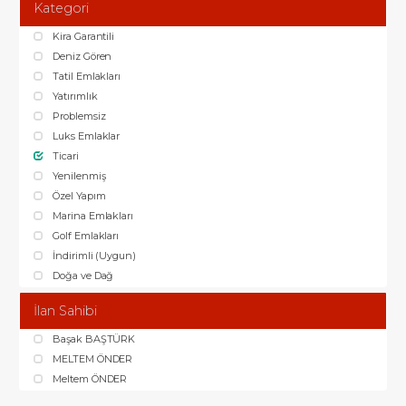
Kategori
Kira Garantili
Deniz Gören
Tatil Emlakları
Yatırımlık
Problemsiz
Luks Emlaklar
Ticari
Yenilenmiş
Özel Yapım
Marina Emlakları
Golf Emlakları
İndirimli (Uygun)
Doğa ve Dağ
İlan Sahibi
Başak BAŞTÜRK
MELTEM ÖNDER
Meltem ÖNDER