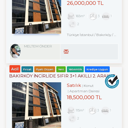
26,000,000 TL
165m²
3
1
2
Türkiye İstanbul / Bakırköy
/ Kartaltepe
MELTEM ÖNDER
Acil
Fırsat
Fiyatı Düşen
Yeni
Yatırımlık
Krediye Uygun
BAKIRKÖY İNCİRLİDE SIFIR 3+1 AKILLI 2. ARAKAT
OTURUMA HAZIR
Satılık
Konut
Apartman Dairesi
18,500,000 TL
115m²
3
1
2