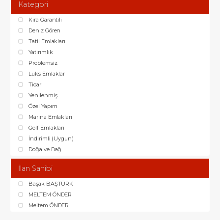
Kategori
Kira Garantili
Deniz Gören
Tatil Emlakları
Yatırımlık
Problemsiz
Luks Emlaklar
Ticari
Yenilenmiş
Özel Yapım
Marina Emlakları
Golf Emlakları
İndirimli (Uygun)
Doğa ve Dağ
İlan Sahibi
Başak BAŞTÜRK
MELTEM ÖNDER
Meltem ÖNDER