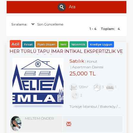
Ara
Sıralama:
Son Güncelleme
1 - 4
Toplam:
4
Acil
Fırsat
Fiyatı Düşen
Yeni
Yatırımlık
Krediye Uygun
HER TÜRLÜ TAPU İMAR İNTİKAL EKSPERTİZLİK VE
KENTSEL DÖNÜŞÜM DANIŞMANLIK HİZMETLERİ
Satılık
Konut
Apartman Dairesi
25,000 TL
120m²
3
1
2
Türkiye İstanbul / Bakırköy
/ Kartaltepe
MELTEM ÖNDER