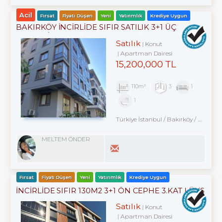
Acil
Fırsat
Fiyatı Düşen
Yeni
Yatırımlık
Krediye Uygun
BAKIRKÖY İNCİRLİDE SIFIR SATILIK 3+1 ÜÇ
CEPHELİ ARA KAT
Satılık
Konut
Apartman Dairesi
15,200,000 TL
110m²
3
1
1
Türkiye İstanbul / Bakırköy
/ Kartaltepe
MELTEM ÖNDER
Fırsat
Fiyatı Düşen
Yeni
Yatırımlık
Krediye Uygun
İNCİRLİDE SIFIR 130M2 3+1 ÖN CEPHE 3.KAT LÜKS
DAİRE
Satılık
Konut
Apartman Dairesi