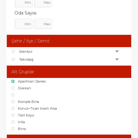
Oda Sayısı
Şehir / İlçe / Semt
İstanbul
Tekirdağ
Alt Gruplar
Apartman Dairesi
Dükkan
Komple Bina
Konut+Ticari İmarlı Arsa
Tatil Köyü
Villa
Bina