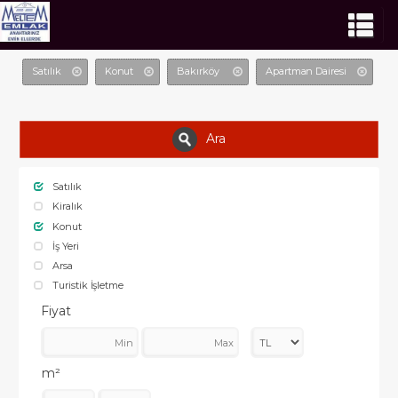
Satılık
Konut
Bakırköy
Apartman Dairesi
Ara
Satılık
Kiralık
Konut
İş Yeri
Arsa
Turistik İşletme
Fiyat
m²