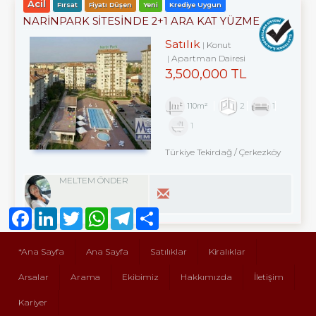
Acil
Fırsat
Fiyatı Düşen
Yeni
Krediye Uygun
NARİNPARK SİTESİNDE 2+1 ARA KAT YÜZME
HAVUZ MANZARALI
Satılık
Konut
Apartman Dairesi
3,500,000 TL
110m²
2
1
1
Türkiye Tekirdağ / Çerkezköy
MELTEM ÖNDER
Facebook
LinkedIn
Twitter
WhatsApp
Telegram
Share
*Ana Sayfa
Ana Sayfa
Satılıklar
Kiralıklar
Arsalar
Arama
Ekibimiz
Hakkımızda
İletişim
Kariyer