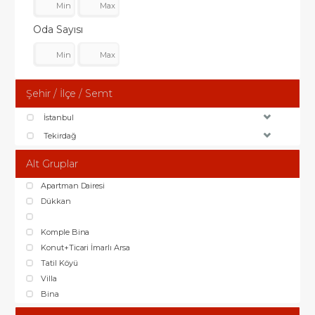
Oda Sayısı
Şehir / İlçe / Semt
İstanbul
Tekirdağ
Alt Gruplar
Apartman Dairesi
Dükkan
Komple Bina
Konut+Ticari İmarlı Arsa
Tatil Köyü
Villa
Bina