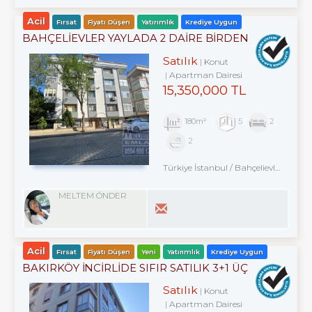
Acil
Fırsat
Fiyatı Düşen
Yatırımlık
Krediye Uygun
BAHÇELİEVLER YAYLADA 2 DAİRE BİRDEN
SATILIKTIR.
Satılık
Konut
Apartman Dairesi
15,350,000 TL
180m²
5
2
2
Türkiye İstanbul / Bahçelievler
/ Merk
MELTEM ÖNDER
Acil
Fırsat
Fiyatı Düşen
Yeni
Yatırımlık
Krediye Uygun
BAKIRKÖY İNCİRLİDE SIFIR SATILIK 3+1 ÜÇ
CEPHELİ ARA KAT
Satılık
Konut
Apartman Dairesi