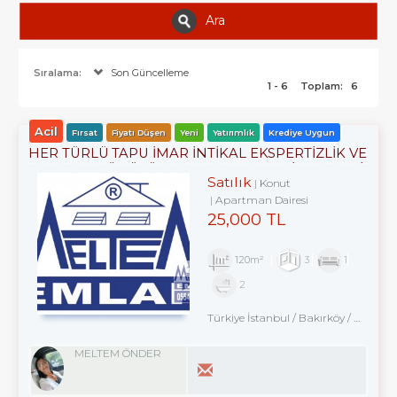
Ara
Sıralama:
Son Güncelleme
1 - 6
Toplam:
6
Acil
Fırsat
Fiyatı Düşen
Yeni
Yatırımlık
Krediye Uygun
HER TÜRLÜ TAPU İMAR İNTİKAL EKSPERTİZLİK VE
KENTSEL DÖNÜŞÜM DANIŞMANLIK HİZMETLERİ
Satılık
Konut
Apartman Dairesi
25,000 TL
120m²
3
1
2
Türkiye İstanbul / Bakırköy
/ Kartaltepe
MELTEM ÖNDER