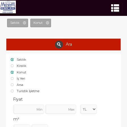
Satılık
Konut
Ara
Satılık
Kiralık
Konut
İş Yeri
Arsa
Turistik İşletme
Fiyat
m²