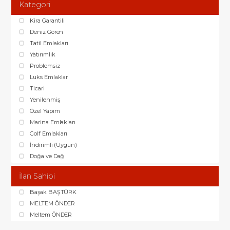
Kategori
Kira Garantili
Deniz Gören
Tatil Emlakları
Yatırımlık
Problemsiz
Luks Emlaklar
Ticari
Yenilenmiş
Özel Yapım
Marina Emlakları
Golf Emlakları
İndirimli (Uygun)
Doğa ve Dağ
İlan Sahibi
Başak BAŞTÜRK
MELTEM ÖNDER
Meltem ÖNDER