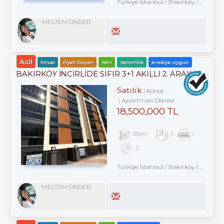
Türkiye İstanbul / Bakırköy
/ Kartaltepe
MELTEM ÖNDER
Acil
Fırsat
Fiyatı Düşen
Yeni
Yatırımlık
Krediye Uygun
BAKIRKÖY İNCİRLİDE SIFIR 3+1 AKILLI 2. ARAKAT
OTURUMA HAZIR
Satılık
Konut
Apartman Dairesi
18,500,000 TL
115m²
3
1
2
Türkiye İstanbul / Bakırköy
/ Kartaltepe
MELTEM ÖNDER