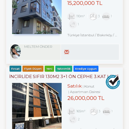
15,200,000 TL
110m²
3
1
1
Türkiye İstanbul / Bakırköy
/ Kartaltepe
MELTEM ÖNDER
Fırsat
Fiyatı Düşen
Yeni
Yatırımlık
Krediye Uygun
İNCİRLİDE SIFIR 130M2 3+1 ÖN CEPHE 3.KAT LÜKS
DAİRE
Satılık
Konut
Apartman Dairesi
26,000,000 TL
165m²
3
1
2